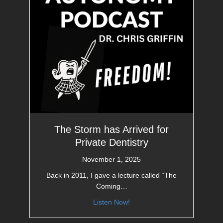
The Storm has Arrived for
Private Dentistry
November 1, 2025
Back in 2011, I gave a lecture called “The
Coming…
Listen Now!