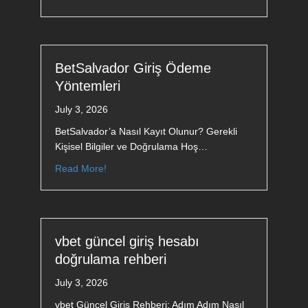
BetSalvador Giriş Ödeme
Yöntemleri
July 3, 2026
BetSalvador’a Nasıl Kayıt Olunur? Gerekli
Kişisel Bilgiler ve Doğrulama Hoş…
Read More!
vbet güncel giriş hesabı
doğrulama rehberi
July 3, 2026
vbet Güncel Giriş Rehberi: Adım Adım Nasıl