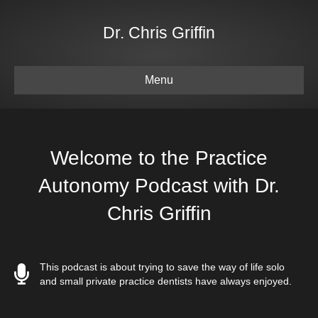
Dr. Chris Griffin
Menu
Welcome to the Practice
Autonomy Podcast with Dr.
Chris Griffin
This podcast is about trying to save the way of life solo
and small private practice dentists have always enjoyed.