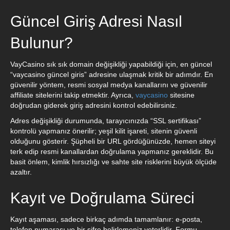
Güncel Giriş Adresi Nasıl
Bulunur?
VayCasino sık sık domain değişikliği yapabildiği için, en güncel
“vaycasino güncel giris” adresine ulaşmak kritik bir adımdır. En
güvenilir yöntem, resmi sosyal medya kanallarını ve güvenilir
affiliate sitelerini takip etmektir. Ayrıca,
vaycasino
sitesine
doğrudan giderek giriş adresini kontrol edebilirsiniz.
Adres değişikliği durumunda, tarayıcınızda “SSL sertifikası”
kontrolü yapmanız önerilir; yeşil kilit işareti, sitenin güvenli
olduğunu gösterir. Şüpheli bir URL gördüğünüzde, hemen siteyi
terk edip resmi kanallardan doğrulama yapmanız gereklidir. Bu
basit önlem, kimlik hırsızlığı ve sahte site risklerini büyük ölçüde
azaltır.
Kayıt ve Doğrulama Süreci
Kayıt aşaması, sadece birkaç adımda tamamlanır: e-posta,
telefon numarası ve bir şifre belirlemeniz yeterlidir. Formu