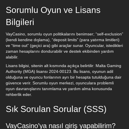
Sorumlu Oyun ve Lisans
Bilgileri
VayCasino, sorumlu oyun politikalarını benimser; “self‑exclusion”
(kendi kendine dışlama), “deposit limits” (para yatırma limitleri)
ve “time out” (geçici ara) gibi araçlar sunar. Oyuncular, istedikleri
zaman hesaplarını dondurabilir ve destek ekibinden yardım
alabilir.
Lisans bilgisi, sitenin alt kısmında açıkça belirtilir: Malta Gaming
Authority (MGA) lisansı 2024‑00123. Bu lisans, oyunun adil
olduğuna ve oyuncu fonlarının ayrı bir hesapta tutulduğuna dair
güvence verir. Sorumlu oyun merkezi, oyunculara problemli
oyun davranışlarını tanımlama ve yardım alma konusunda
rehberlik eder.
Sık Sorulan Sorular (SSS)
VayCasino’ya nasıl giriş yapabilirim?