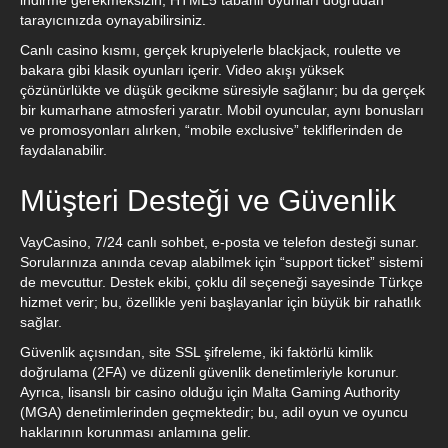
tarayıcınızda oynayabilirsiniz.
Canlı casino kısmı, gerçek krupiyelerle blackjack, roulette ve
bakara gibi klasik oyunları içerir. Video akışı yüksek
çözünürlükte ve düşük gecikme süresiyle sağlanır; bu da gerçek
bir kumarhane atmosferi yaratır. Mobil oyuncular, aynı bonusları
ve promosyonları alırken, “mobile exclusive” tekliflerinden de
faydalanabilir.
Müşteri Desteği ve Güvenlik
VayCasino, 7/24 canlı sohbet, e-posta ve telefon desteği sunar.
Sorularınıza anında cevap alabilmek için “support ticket” sistemi
de mevcuttur. Destek ekibi, çoklu dil seçeneği sayesinde Türkçe
hizmet verir; bu, özellikle yeni başlayanlar için büyük bir rahatlık
sağlar.
Güvenlik açısından, site SSL şifreleme, iki faktörlü kimlik
doğrulama (2FA) ve düzenli güvenlik denetimleriyle korunur.
Ayrıca, lisanslı bir casino olduğu için Malta Gaming Authority
(MGA) denetimlerinden geçmektedir; bu, adil oyun ve oyuncu
haklarının korunması anlamına gelir.